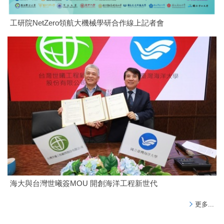
工研院NetZero領航大機械學研合作線上記者會
海大與台灣世曦簽MOU 開創海洋工程新世代
更多...