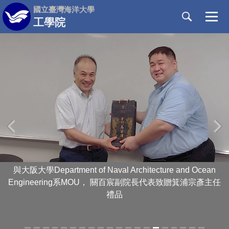
跳
國立臺灣海洋大學
到
工學院
主
要
內
容
區
‹
›
與大阪大學Department of Naval Architecture and Ocean
Engineering系MOU， 關百宸副院長代表致贈箕浦宗彥主任
禮品