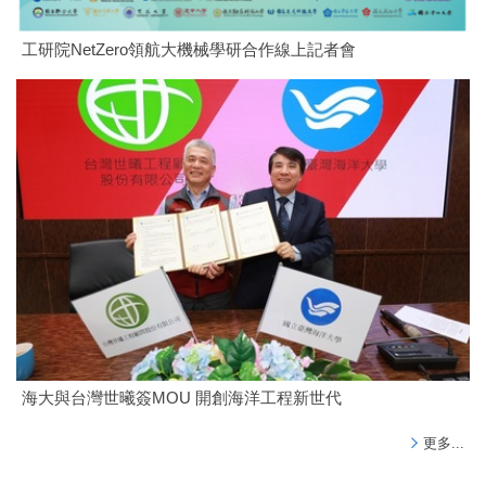
工研院NetZero領航大機械學研合作線上記者會
海大與台灣世曦簽MOU 開創海洋工程新世代
更多...