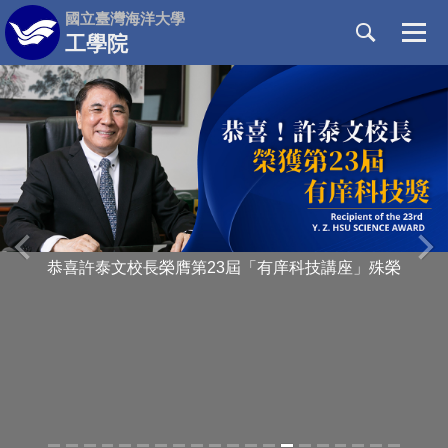
跳
國立臺灣海洋大學
到
工學院
主
要
內
容
區
‹
›
恭喜許泰文校長榮膺第23屆「有庠科技講座」殊榮